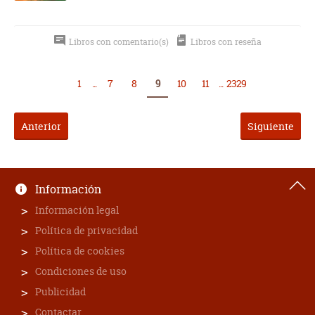
Libros con comentario(s)
Libros con reseña
1
...
7
8
9
10
11
...
2329
Anterior
Siguiente
Información
Información legal
Política de privacidad
Política de cookies
Condiciones de uso
Publicidad
Contactar