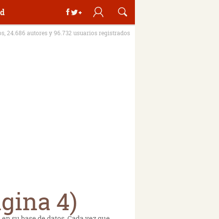
d
os, 24.686 autores y 96.732 usuarios registrados
gina 4)
en en su base de datos. Cada vez que