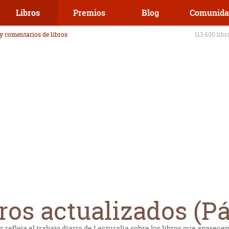
Libros
Premios
Blog
Comunida
 y comentarios de libros
113.600 libr
ros actualizados (Pá
os refleja el trabajo diario de Lecturalia sobre los libros que aparec