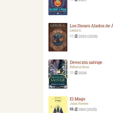
Los Dioses Alados de 
Leslie G.
2020 (2025)
Devoción salvaje
Rebecca Ross
2026
El Mago
John Fowles
1965 (2025)