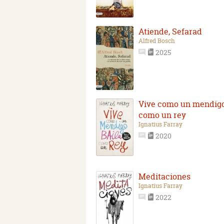
Atiende, Sefarad
Alfred Bosch
2025
Vive como un mendigo,
como un rey
Ignatius Farray
2020
Meditaciones
Ignatius Farray
2022