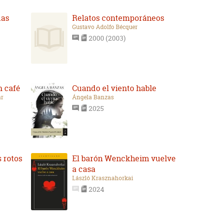
das
Relatos contemporáneos
Gustavo Adolfo Bécquer
2000 (2003)
n café
Cuando el viento hable
ar
Ángela Banzas
2025
 rotos
El barón Wenckheim vuelve
a casa
László Krasznahorkai
2024