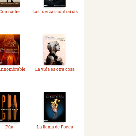
Con nadie
Las fuerzas contrarias
 Innombrable
La vida es otra cosa
Púa
La llama de Focea