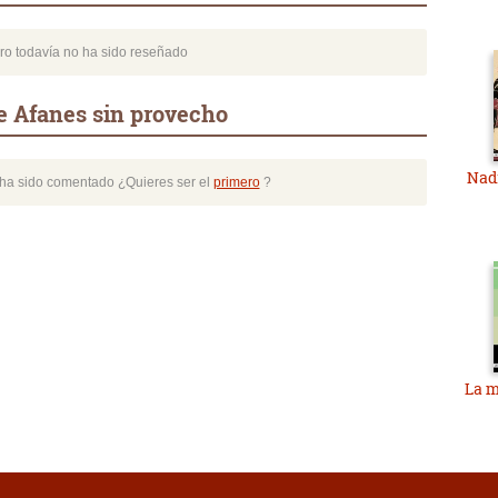
bro todavía no ha sido reseñado
e Afanes sin provecho
Nadi
o ha sido comentado ¿Quieres ser el
primero
?
La m