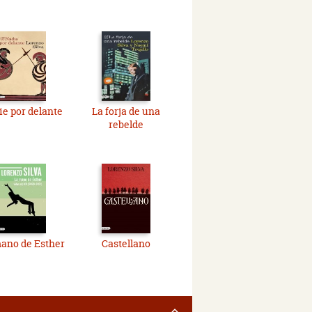
e por delante
La forja de una
rebelde
ano de Esther
Castellano