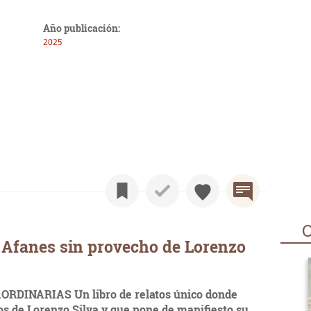
Año publicación:
2025
O
 Afanes sin provecho de Lorenzo
DINARIAS Un libro de relatos único donde
ios de Lorenzo Silva y que pone de manifiesto su