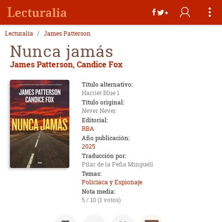
Lecturalia
James Patterson
Nunca jamás
James Patterson
,
Candice Fox
Título alternativo:
Harriet Blue 1
Título original:
Never Never
Editorial:
RBA
Año publicación:
2025
Traducción por:
Pilar de la Peña Minguell
Temas:
Policíaca y Espionaje
Nota media:
5 / 10 (1 votos)