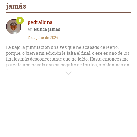
jamás
5
pedralbina
Nunca jamás
11 de julio de 2026
Le bajo la puntuación una vez que he acabado de leerlo,
porque, o bien a mi edición le falta el final, o ése es uno de los
finales más desconcertante que he leído. Hasta entonces me
parecía una novela con su poquito de intriga, ambientada en
Australia, cosa que me parece rara en mis lecturas, y que
tenía sentido casi todo lo que pasaba. Pero el final, como digo,
me ha dejado absolutamente fría, pensando que me deberían
aclarar un hilo que aparecía en la novela y que de repente
está, pero se termina ahí. En fin; historia de asesino, de
policías, de un ambiente sórdido, que se va desentrañando
poco a poco y que tiene un personaje atractivo.