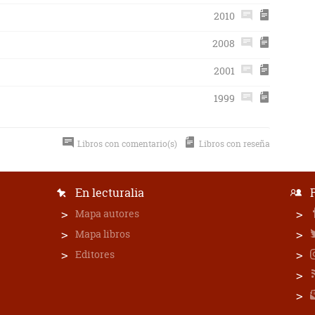
2010
2008
2001
1999
Libros con comentario(s)
Libros con reseña
En lecturalia
Mapa autores
Mapa libros
Editores