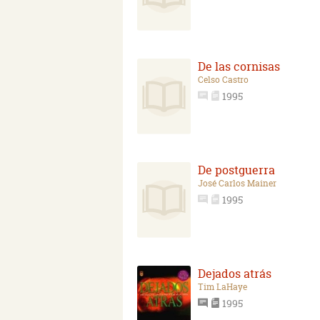
De las cornisas
Celso Castro
1995
De postguerra
José Carlos Mainer
1995
Dejados atrás
Tim LaHaye
1995