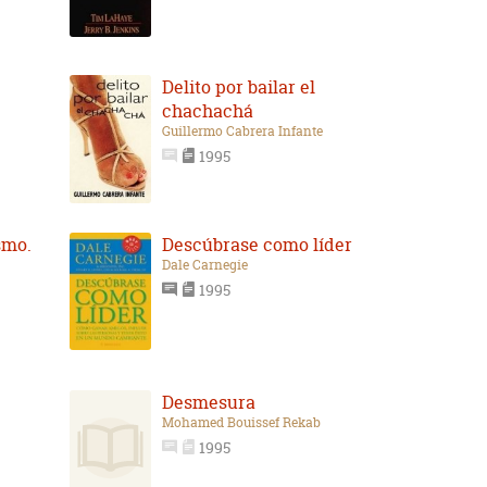
Delito por bailar el
chachachá
Guillermo Cabrera Infante
1995
smo.
Descúbrase como líder
Dale Carnegie
1995
Desmesura
Mohamed Bouissef Rekab
1995