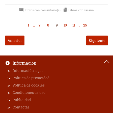
Libros con comentario(s)
Libros con reseña
1
...
7
8
9
10
11
...
25
Anterior
Siguiente
Información
Información legal
Política de privacidad
Política de cookies
Condiciones de uso
Publicidad
Contactar