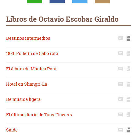
Whatsapp
Compartir
Twittear
E-
mail
Libros de Octavio Escobar Giraldo
Destinos intermedios
1851. Folletín de Cabo roto
El álbum de Mónica Pont
Hotel en Shangri-Lá
De música ligera
El último diario de Tony Flowers
Saide