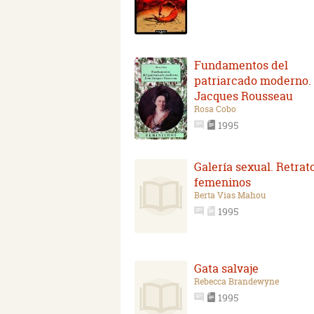
Fundamentos del
patriarcado moderno.
Jacques Rousseau
Rosa Cobo
1995
Galería sexual. Retrat
femeninos
Berta Vias Mahou
1995
Gata salvaje
Rebecca Brandewyne
1995