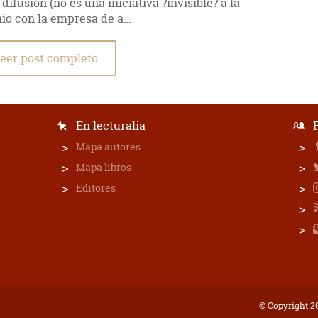
difusión (no es una iniciativa ?invisible? a la
nio con la empresa de a…
eer post completo
En lecturalia
Mapa autores
Mapa libros
Editores
© Copyright 20