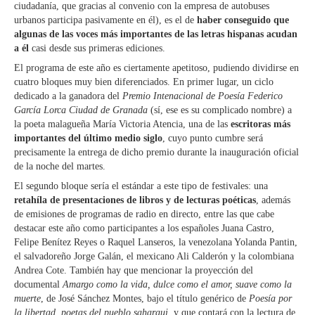
ciudadanía, que gracias al convenio con la empresa de autobuses
urbanos participa pasivamente en él), es el de
haber conseguido que
algunas de las voces más importantes de las letras hispanas acudan
a él
casi desde sus primeras ediciones.
El programa de este año es ciertamente apetitoso, pudiendo dividirse en
cuatro bloques muy bien diferenciados. En primer lugar, un ciclo
dedicado a la ganadora del
Premio Intenacional de Poesía Federico
García Lorca Ciudad de Granada
(sí, ese es su complicado nombre) a
la poeta malagueña María Victoria Atencia, una de las
escritoras más
importantes del último medio siglo
, cuyo punto cumbre será
precisamente la entrega de dicho premio durante la inauguración oficial
de la noche del martes.
El segundo bloque sería el estándar a este tipo de festivales: una
retahíla de presentaciones de libros y de lecturas poéticas
, además
de emisiones de programas de radio en directo, entre las que cabe
destacar este año como participantes a los españoles Juana Castro,
Felipe Benítez Reyes o Raquel Lanseros, la venezolana Yolanda Pantin,
el salvadoreño Jorge Galán, el mexicano Ali Calderón y la colombiana
Andrea Cote. También hay que mencionar la proyección del
documental
Amargo como la vida, dulce como el amor, suave como la
muerte
, de José Sánchez Montes, bajo el título genérico de
Poesía por
la libertad, poetas del pueblo saharaui
, y que contará con la lectura de