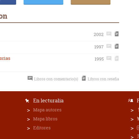
son
2002
1997
torias
1995
Libros con comentario(s)
Libros con reseña
En lecturalia
Mapa autores
Mapa libros
Editores