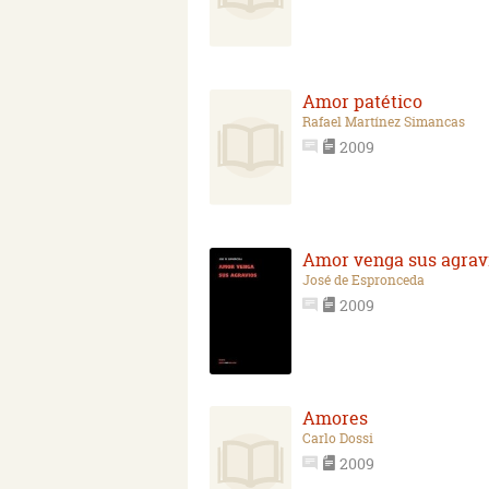
Amor patético
Rafael Martínez Simancas
2009
Amor venga sus agrav
José de Espronceda
2009
Amores
Carlo Dossi
2009