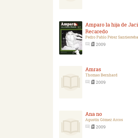
Amparo la hija de Jaci
Recaredo
Pedro Pablo Pérez Santiesteb
2009
Amras
Thomas Bernhard
2009
Ana no
Agustín Gómez Arcos
2009