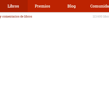
Libros
Premios
Blog
Comunida
 y comentarios de libros
113.600 libr