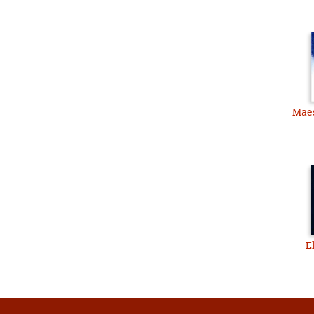
Maes
E