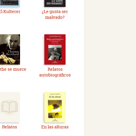
El Kulterer
¿Le gusta ser
malvado?
the se muere
Relatos
autobiográficos
Relatos
En las alturas