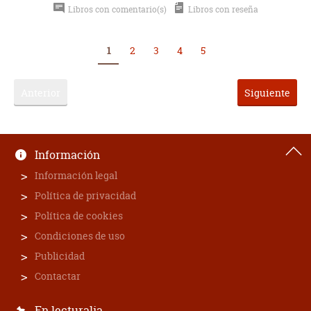
Libros con comentario(s)
Libros con reseña
1
2
3
4
5
Anterior
Siguiente
Información
Información legal
Política de privacidad
Política de cookies
Condiciones de uso
Publicidad
Contactar
En lecturalia