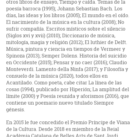
otros libros de ensayo, Tiempo y caída. Temas de la
poesía barroca (1995); Johann Sebastian Bach. Los
días, las ideas y los libros (2005); El mundo en el oído.
El nacimiento de la música en la cultura (2008); No
sufrir compañía. Escritos místicos sobre el silencio
(Siglos xvi y xvii) (2010); Diccionario de música,
mitología, magia y religión (2012); El luthier de Delft.
Música, pintura y ciencia en tiempos de Vermeer y
Spinoza (2013); Semper Dolens. Historia del suicidio
en Occidente (2015); Pensar y no caer (2016); Claudio
Monteverdi. Lamento della Ninfa (2017); y Filosofía y
consuelo de la música (2020), todos ellos en
Acantilado. Como poeta, cabe citar La línea de las
cosas (1994), publicado por Hiperión; La amplitud del
límite (2000) y Poesía reunida y aforismos (2016), que
contiene un poemario nuevo titulado Siempre
génesis.
En 2015 le fue concedido el Premio Príncipe de Viana
de la Cultura. Desde 2018 es miembro de la Reial
Acadèmia Catalana de Belles Arts de Sant Jordi.