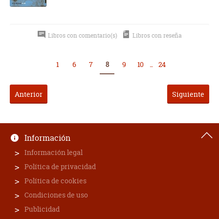
Libros con comentario(s)
Libros con reseña
1
6
7
8
9
10
...
24
Anterior
Siguiente
Información
Información legal
Política de privacidad
Política de cookies
Condiciones de uso
Publicidad