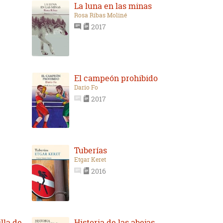
La luna en las minas
Rosa Ribas Moliné
2017
El campeón prohibido
Dario Fo
2017
Tuberías
Etgar Keret
2016
lla de
Historia de las abejas