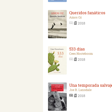
Queridos fanáticos
Amos Oz
2018
533 días
Cees Nooteboom
2018
Una temporada salvaj
Joe R. Lansdale
2018