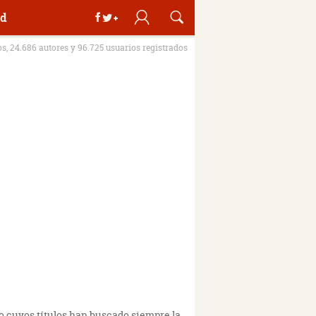
d
os, 24.686 autores y 96.725 usuarios registrados
io cuyos títulos han buscado siempre la