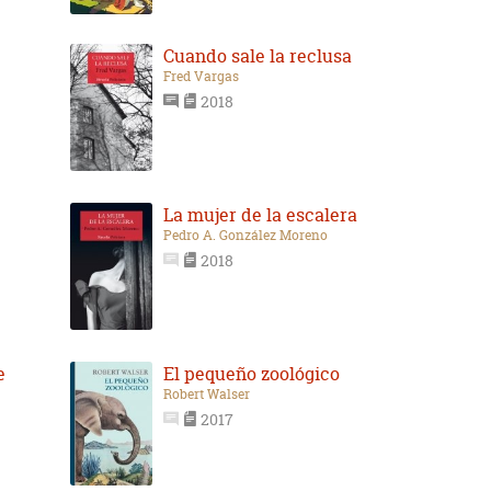
Cuando sale la reclusa
Fred Vargas
2018
La mujer de la escalera
Pedro A. González Moreno
2018
e
El pequeño zoológico
Robert Walser
2017