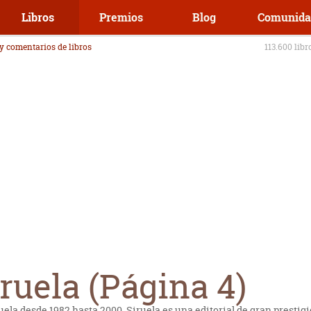
Libros
Premios
Blog
Comunida
 y comentarios de libros
113.600 libr
iruela (Página 4)
uela desde 1982 hasta 2000, Siruela es una editorial de gran prestig