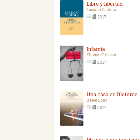
Libro y libertad
Luciano Canfora
2017
Infamia
Thomas Erikson
2017
Una casa en Bleturge
Isabel Bono
2017
Mi patria era una semi