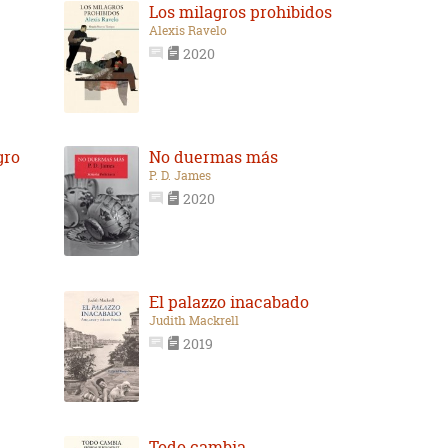
Los milagros prohibidos
Alexis Ravelo
2020
gro
No duermas más
P. D. James
2020
El palazzo inacabado
Judith Mackrell
2019
Todo cambia