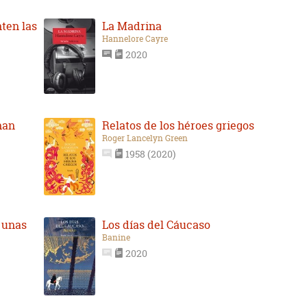
ten las
La Madrina
Hannelore Cayre
2020
han
Relatos de los héroes griegos
Roger Lancelyn Green
1958 (2020)
 unas
Los días del Cáucaso
Banine
2020