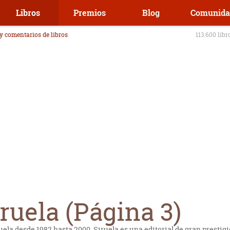
Libros
Premios
Blog
Comunida
 y comentarios de libros
113.600 libr
iruela (Página 3)
uela desde 1982 hasta 2000, Siruela es una editorial de gran prestig