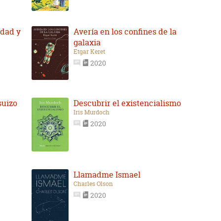
udad y
Avería en los confines de la
galaxia
Etgar Keret
2020
suizo
Descubrir el existencialismo
Iris Murdoch
2020
Llamadme Ismael
Charles Olson
2020