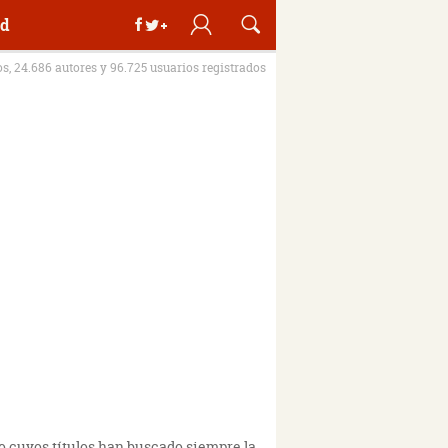
d
os, 24.686 autores y 96.725 usuarios registrados
io cuyos títulos han buscado siempre la