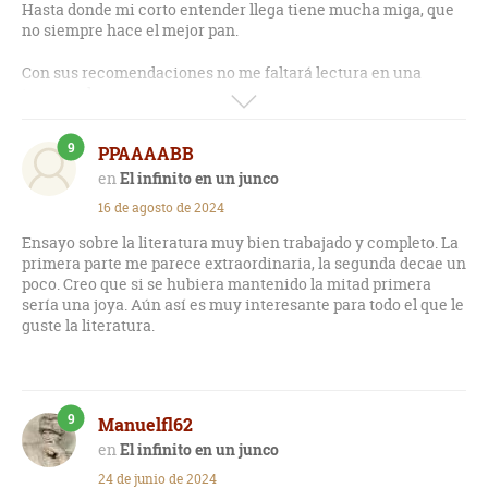
Hasta donde mi corto entender llega tiene mucha miga, que
no siempre hace el mejor pan.
Con sus recomendaciones no me faltará lectura en una
temporada.
A propósito de miga, pag. 158: a los campesinos nos sería
9
PPAAAABB
imposible separar el grano de la paja con un CEDAZO,
utilizaríamos una criba o un harnero; con el cedazo
El infinito en un junco
separamos la harina del salvado o el suero de la cuajada.
16 de agosto de 2024
Ensayo sobre la literatura muy bien trabajado y completo. La
primera parte me parece extraordinaria, la segunda decae un
poco. Creo que si se hubiera mantenido la mitad primera
sería una joya. Aún así es muy interesante para todo el que le
guste la literatura.
9
Manuelfl62
El infinito en un junco
24 de junio de 2024