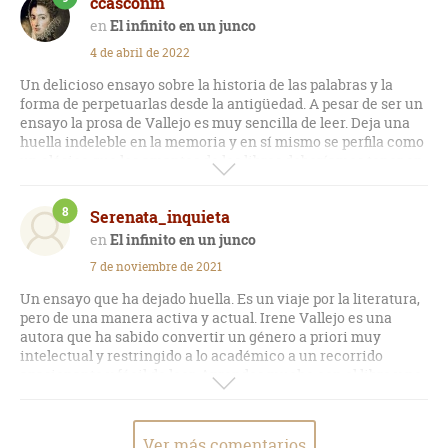
ccasconm
El infinito en un junco
4 de abril de 2022
Un delicioso ensayo sobre la historia de las palabras y la
forma de perpetuarlas desde la antigüedad. A pesar de ser un
ensayo la prosa de Vallejo es muy sencilla de leer. Deja una
huella indeleble en la memoria y en sí mismo se perfila como
un clásico que los amantes de los libros deberíamos tener en
nuestras librerías.
8
Serenata_inquieta
El infinito en un junco
7 de noviembre de 2021
Un ensayo que ha dejado huella. Es un viaje por la literatura,
pero de una manera activa y actual. Irene Vallejo es una
autora que ha sabido convertir un género a priori muy
intelectual y restringido a lo académico a un recorrido
apasionante y fácil de leer. Aprendes mucho con el libro y no
se hace pesado en ningún momento. Lo sorprendente del
libro es la cantidad de lectores que aglutinado en el
confinamiento, ahora entiendo por qué.
Ver más comentarios