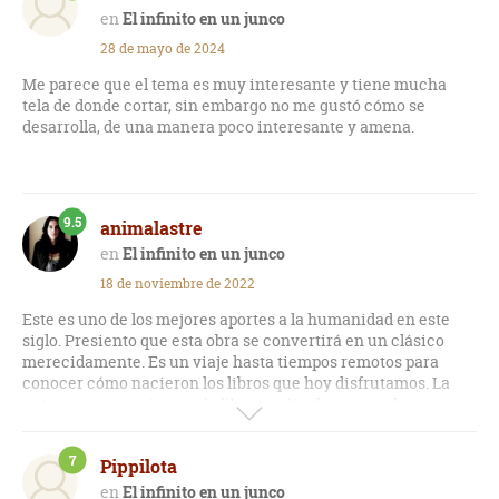
El infinito en un junco
28 de mayo de 2024
Me parece que el tema es muy interesante y tiene mucha
tela de donde cortar, sin embargo no me gustó cómo se
desarrolla, de una manera poco interesante y amena.
9.5
animalastre
El infinito en un junco
18 de noviembre de 2022
Este es uno de los mejores aportes a la humanidad en este
siglo. Presiento que esta obra se convertirá en un clásico
merecidamente. Es un viaje hasta tiempos remotos para
conocer cómo nacieron los libros que hoy disfrutamos. La
autora te arroja cientos de libros, películas, pensadores,
anécdotas de la historia, reyes, tiranos, poetisas, rebeldes, y
un sinfín de personajes que tejen esta gran historia. Además,
7
Pippilota
Vallejo rescata el papel de las mujeres y sus aportes a la
humanidad, un aporte siempre silenciado y oprimido.
El infinito en un junco