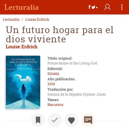
Lecturalia
Louise Erdrich
Un futuro hogar para el
dios viviente
Louise Erdrich
Título original:
Future Home of the Living God
Editorial:
Siruela
Año publicación:
2019
Traducción por:
Susana de la Higuera Glynne-Jones
Temas:
Narrativa