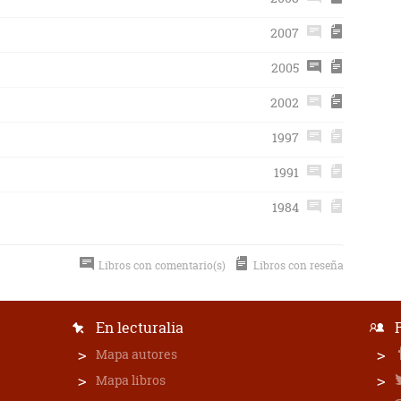
2007
2005
2002
1997
1991
1984
Libros con comentario(s)
Libros con reseña
En lecturalia
Mapa autores
Mapa libros