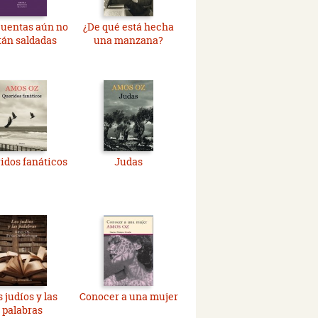
cuentas aún no
¿De qué está hecha
tán saldadas
una manzana?
idos fanáticos
Judas
 judíos y las
Conocer a una mujer
palabras