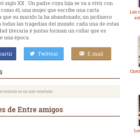
el siglo XX . Un padre cuya hija se va a vivir con
como él; una mujer que escribe una carta
Las 
a que su marido la ha abandonado; un jardinero
es
 todas las tragedias del mundo: cada una de estas
ad literaria y juntas forman un collar que es
de una época.
artir
Twittear
E-mail
s
Quer
bro todavía no ha sido reseñado
es de Entre amigos
Los