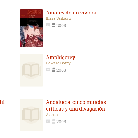
Amores de un vividor
Ihara Saikaku
2003
Amphigorey
Edward Gorey
2003
til
Andalucía: cinco miradas
críticas y una divagación
Azorín
2003