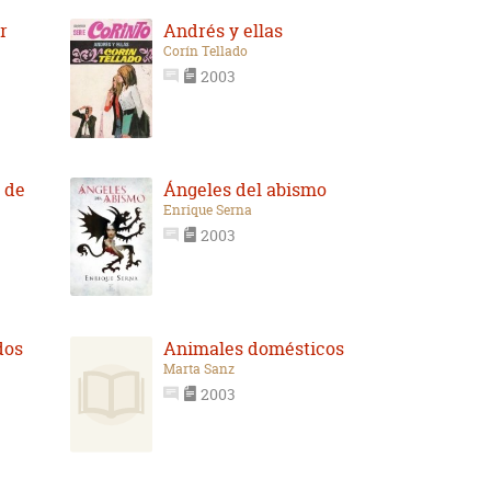
r
Andrés y ellas
Corín Tellado
2003
 de
Ángeles del abismo
Enrique Serna
2003
dos
Animales domésticos
Marta Sanz
2003