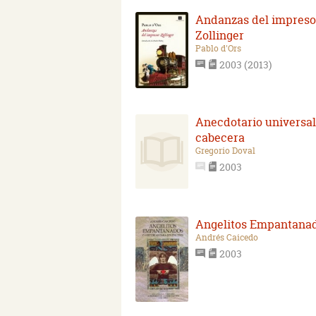
Andanzas del impreso
Zollinger
Pablo d'Ors
2003 (2013)
Anecdotario universal
cabecera
Gregorio Doval
2003
Angelitos Empantana
Andrés Caicedo
2003