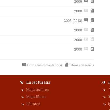
2009
2008
2003 (2013)
2000
2000
2000
Libros con comentario(s)
Libros con reseña
En lecturalia
Mapa autores
Mapa libros
Editores