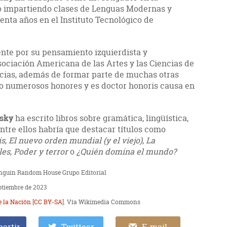
o impartiendo clases de Lenguas Modernas y
enta años en el Instituto Tecnológico de
nte por su pensamiento izquierdista y
sociación Americana de las Artes y las Ciencias de
ncias, además de formar parte de muchas otras
ido numerosos honores y es doctor honoris causa en
sky
ha escrito libros sobre gramática, lingüística,
entre ellos habría que destacar títulos como
is
,
El nuevo orden mundial (y el viejo)
,
La
les
,
Poder y terror
o
¿Quién domina el mundo?
Penguin Random House Grupo Editorial
ptiembre de 2023
e la Nación
[
CC BY-SA
]. Vía Wikimedia Commons