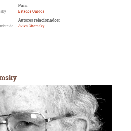
País:
sky
Estados Unidos
Autores relacionados:
iembre de
Aviva Chomsky
omsky