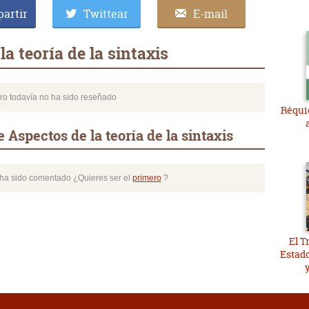
artir
Twittear
E-mail
a teoría de la sintaxis
bro todavía no ha sido reseñado
Réqui
Aspectos de la teoría de la sintaxis
o ha sido comentado ¿Quieres ser el
primero
?
El T
Estado