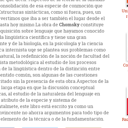
consolidación de esa especie de conmoción que
Uni
tructuras sintácticas, como si fuera, pues, un
r
evertimos que iba a ser también el lugar desde el
 hasta hoy mismo.La obra de
Chomsky
constituye
quisición sobre lenguaje que hayamos conocido
a lingüística científica y tiene una gran
nte y de la biología, en la psicología y la ciencia
ica internista uqe se plantea sus problemas como
tural, la redefinición de la noción de facultad del
ista metodológica al estudio de los procesos
Co
 de la lingüística dentro de la distinción entre
 sentido común, son algunas de las cuestiones
itado sin la presencia de esta obra.Aspectos de la
a larga etapa en que la discusión conceptual
as, al estudio de la naturaleza del lenguaje en
atributo de la especie y sistema de
almete, este libro está escrito ya como un
onvincente no ahorra argumentos para todo tipo de
a elemento de la técnica o de la fundamentación.
Raz