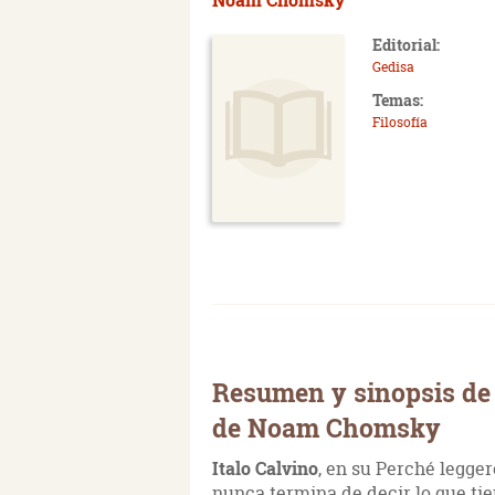
Editorial:
Gedisa
Temas:
Filosofía
Resumen y sinopsis de A
de Noam Chomsky
Italo Calvino
, en su Perché leggere
nunca termina de decir lo que tien