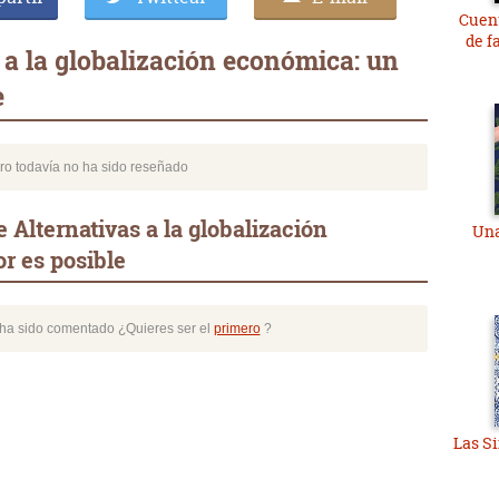
Cuent
de f
 a la globalización económica: un
e
bro todavía no ha sido reseñado
 Alternativas a la globalización
Una
r es posible
o ha sido comentado ¿Quieres ser el
primero
?
Las S