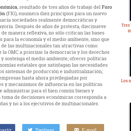
conómica
, resultado de tres años de trabajo del
Foro
ión
(FIG), enumera diez principios para un nuevo
hacia sociedades realmente democráticas y
Tres
ayoría. Después de años de protesta, diecinueve
m
y de manera reflexiva, no sólo critican las bases
os para la economía y el medio ambiente, sino que
 de las multinacionales tan atractivas como:
y la OMC a priorizar la democracia y los derechos
y sostenga el medio ambiente; ofrecer políticas
onomías estatales que satisfagan las necesidades
s sistemas de producción e industrialización;
 empresas hasta ahora privilegiadas por
Los n
s y mecanismos de influencia en las políticas
le administrar para el bien común bienes y
 la toma de decisiones económicas corresponda a
as y no a los ejecutivos de multinacionales.
artir
Twittear
E-mail