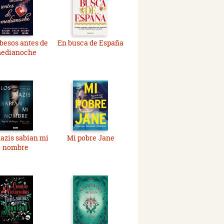
 besos antes de
En busca de España
edianoche
azis sabían mi
Mi pobre Jane
nombre