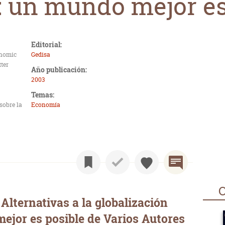
 un mundo mejor es
Editorial:
onomic
Gedisa
tter
Año publicación:
2003
Temas:
sobre la
Economía
O
Alternativas a la globalización
jor es posible de Varios Autores