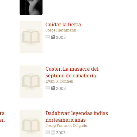
Cuidar la tierra
Jorge Riechmann
2003
Custer: La masacre del
séptimo de caballería
Evan S. Connell
2003
ra.
Dadahwat: leyendas indias
r:
norteamericanas
Josep Francesc Delgado
2003