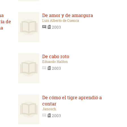
ma
De amor y de amargura
Luis Alberto de Cuenca
ría de
2003
na
De cabo roto
Eduardo Halfon
2003
De cómo el tigre aprendió a
contar
Janosch
2003