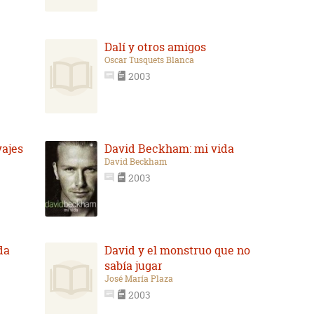
Dalí y otros amigos
Oscar Tusquets Blanca
2003
vajes
David Beckham: mi vida
David Beckham
2003
da
David y el monstruo que no
sabía jugar
José María Plaza
2003