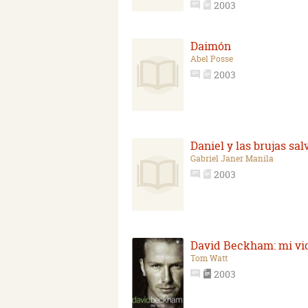
2003
Daimón
Abel Posse
2003
Daniel y las brujas sal
Gabriel Janer Manila
2003
David Beckham: mi vi
Tom Watt
2003