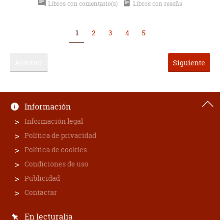
Libros con comentario(s)
Libros con reseña
1
2
3
4
5
Anterior
Siguiente
Información
Información legal
Política de privacidad
Política de cookies
Condiciones de uso
Publicidad
Contactar
En lecturalia