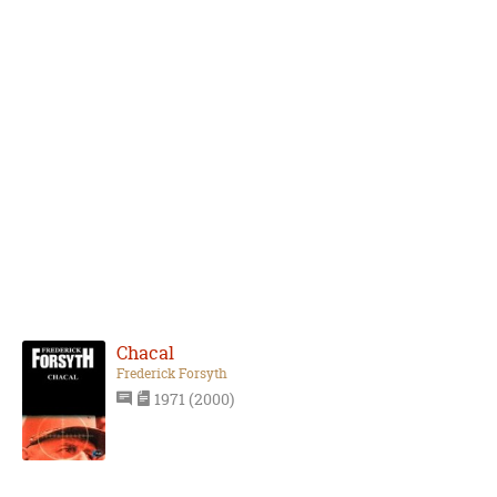
Chacal
Frederick Forsyth
1971 (2000)