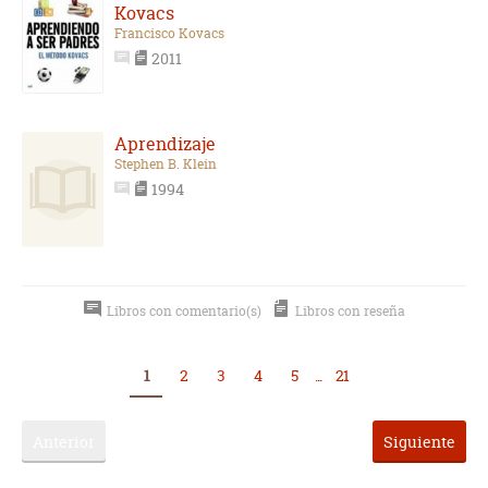
Kovacs
Francisco Kovacs
2011
Aprendizaje
Stephen B. Klein
1994
Libros con comentario(s)
Libros con reseña
1
2
3
4
5
...
21
Anterior
Siguiente