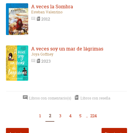
A veces la Sombra
Esteban Valentino
2012
A veces soy un mar de lágrimas
Joya Goffney
2023
Libros con comentario(s)
Libros con reseña
1
2
3
4
5
...
224