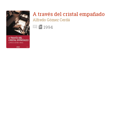
A través del cristal empañado
Alfredo Gómez Cerdá
1994