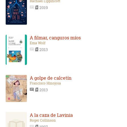
Rachael Lippincott
2019
A filmar, canguros míos
Ema Wolf
2013
A golpe de calcetín
Francisco Hinojosa
2013
A la caza de Lavinia
Roger Collinson
1997