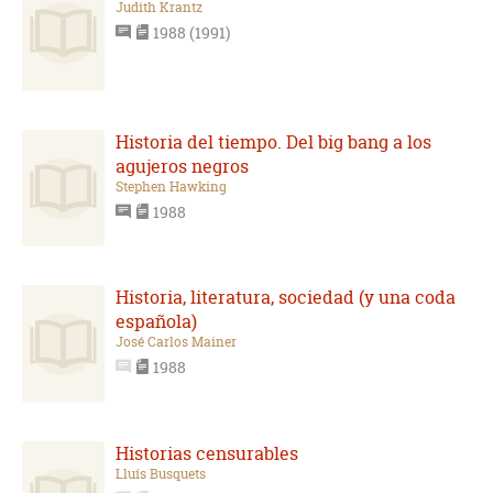
Judith Krantz
1988 (1991)
Historia del tiempo. Del big bang a los
agujeros negros
Stephen Hawking
1988
Historia, literatura, sociedad (y una coda
española)
José Carlos Mainer
1988
Historias censurables
Lluís Busquets