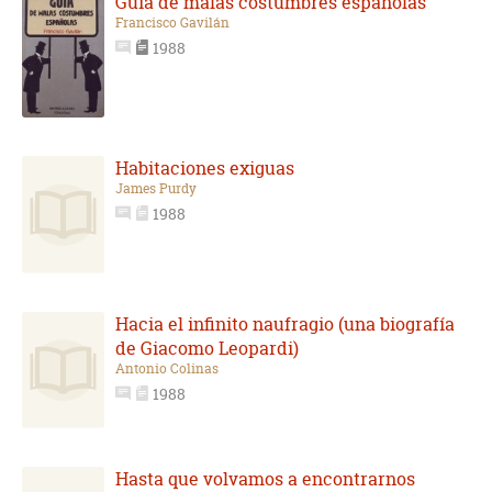
Guía de malas costumbres españolas
Francisco Gavilán
1988
Habitaciones exiguas
James Purdy
1988
Hacia el infinito naufragio (una biografía
de Giacomo Leopardi)
Antonio Colinas
1988
Hasta que volvamos a encontrarnos