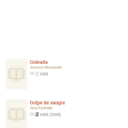
Goleada
Antonio Hernández
1988
Golpe de sangre
Sara Paretsky
1988 (2008)