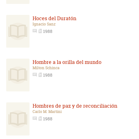
Hoces del Duratón
Ignacio Sanz
1988
Hombre a la orilla del mundo
Milton Schinca
1988
Hombres de paz y de reconciliación
Carlo M. Martini
1988