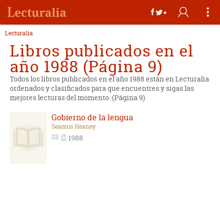
Lecturalia
Libros publicados en el
año 1988 (Página 9)
Todos los libros publicados en el año 1988 están en Lecturalia
ordenados y clasificados para que encuentres y sigas las
mejores lecturas del momento. (Página 9)
Gobierno de la lengua
Seamus Heaney
1988