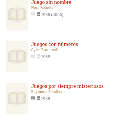
Juego sin nombre
Nora Roberts
1988 (2006)
Juegos con números
Gyles Brandreth
1988
Juegos por siempre misteriosos
Raymond Smullyan
1988