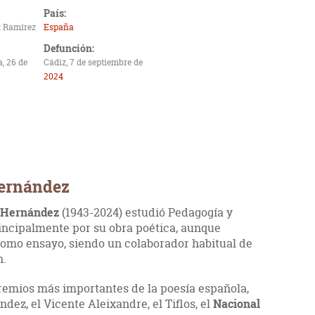
País:
 Ramírez
España
Defunción:
a, 26 de
Cádiz, 7 de septiembre de
2024
Hernández
 Hernández
(1943-2024) estudió Pedagogía y
incipalmente por su obra poética, aunque
como ensayo, siendo un colaborador habitual de
n.
remios más importantes de la poesía española,
dez, el Vicente Aleixandre, el Tiflos, el
Nacional