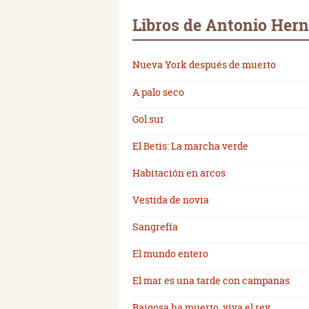
Libros de Antonio Her
Nueva York después de muerto
A palo seco
Gol sur
El Betis: La marcha verde
Habitación en arcos
Vestida de novia
Sangrefía
El mundo entero
El mar es una tarde con campanas
Raigosa ha muerto, viva el rey