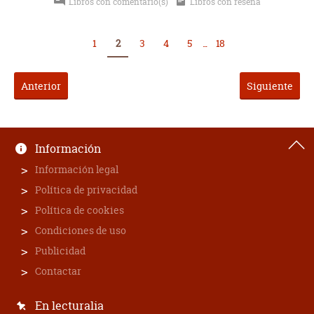
Libros con comentario(s)
Libros con reseña
1
2
3
4
5
...
18
Anterior
Siguiente
Información
Información legal
Política de privacidad
Política de cookies
Condiciones de uso
Publicidad
Contactar
En lecturalia