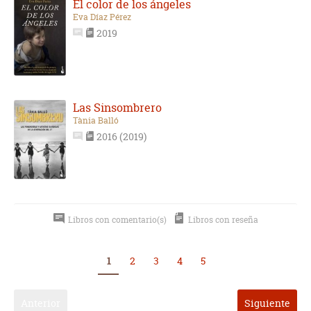
El color de los ángeles
Eva Díaz Pérez
2019
Las Sinsombrero
Tània Balló
2016 (2019)
Libros con comentario(s)
Libros con reseña
1
2
3
4
5
Anterior
Siguiente