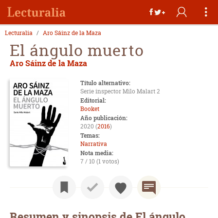
Lecturalia
Aro Sáinz de la Maza
El ángulo muerto
Aro Sáinz de la Maza
Título alternativo:
Serie inspector Milo Malart 2
Editorial:
Booket
Año publicación:
2020 (
2016
)
Temas:
Narrativa
Nota media:
7 / 10 (1 votos)
Resumen y sinopsis de El ángulo