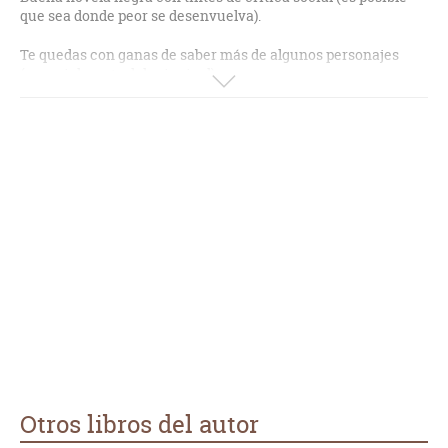
que sea donde peor se desenvuelva).
Te quedas con ganas de saber más de algunos personajes
(especialmente del principal).
Trama bastante verosímil lo que también es de agradecer.
Bastante recomendable.
Otros libros del autor