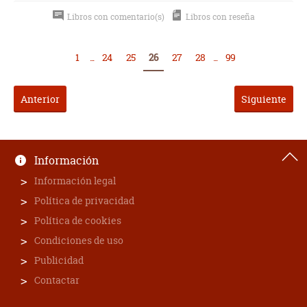
Libros con comentario(s)
Libros con reseña
1
...
24
25
26
27
28
...
99
Anterior
Siguiente
Información
Información legal
Política de privacidad
Política de cookies
Condiciones de uso
Publicidad
Contactar