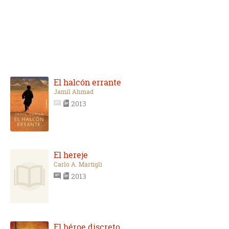
El halcón errante
Jamil Ahmad
2013
El hereje
Carlo A. Martigli
2013
El héroe discreto