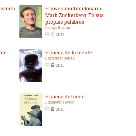
isterio
El joven multimillonario
Mark Zuckerberg. En sus
propias palabras
George Beahm
2013
ión
El juego de la mente
Christine Feehan
2013
El juego del amor
Elizabeth Taylor
2013