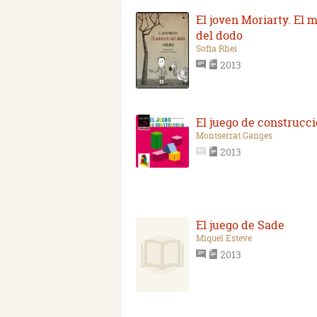
El joven Moriarty. El m
del dodo
Sofía Rhei
2013
El juego de construcc
Montserrat Ganges
2013
El juego de Sade
Miquel Esteve
2013