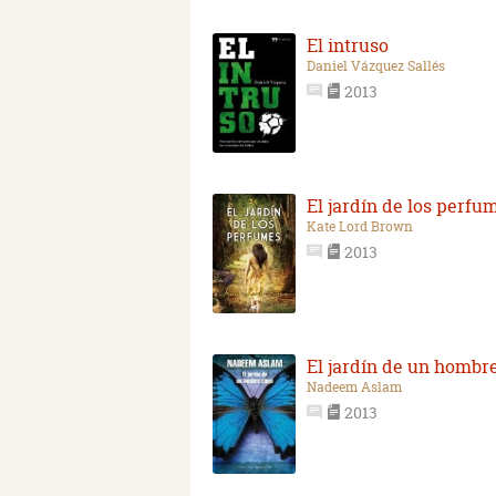
El intruso
Daniel Vázquez Sallés
2013
El jardín de los perfu
Kate Lord Brown
2013
El jardín de un hombr
Nadeem Aslam
2013