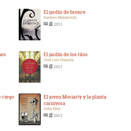
El jardín de bronce
Gustavo Malajovich
2013
mes
El jardín de los tilos
José Luis Olaizola
2013
e ciego
El joven Moriarty y la planta
carnívora
Sofía Rhei
2013