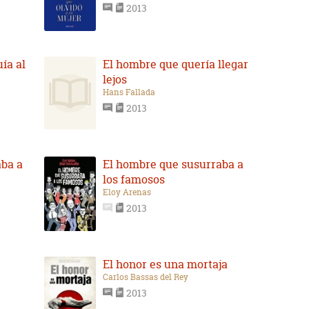
2013
ía al
El hombre que quería llegar
lejos
Hans Fallada
2013
aba a
El hombre que susurraba a
los famosos
Eloy Arenas
2013
El honor es una mortaja
Carlos Bassas del Rey
2013