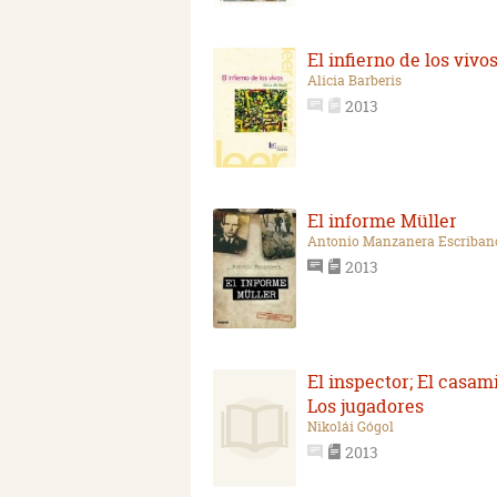
El infierno de los vivo
Alicia Barberis
2013
El informe Müller
Antonio Manzanera Escriban
2013
El inspector; El casam
Los jugadores
Nikolái Gógol
2013