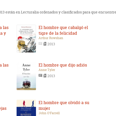
2013 están en Lecturalia ordenados y clasificados para que encuentre
a las
El hombre que cabalgó el
a y
tigre de la felicidad
Arthur Rowshan
2013
a las
El hombre que dijo adiós
Anne Tyler
2013
El hombre que olvidó a su
ejas
mujer
John O'Farrell