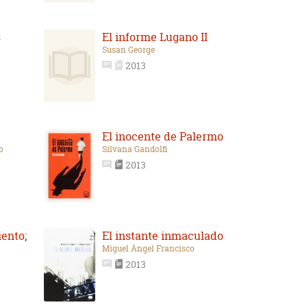
s
El informe Lugano II
Susan George
2013
El inocente de Palermo
o
Silvana Gandolfi
2013
iento;
El instante inmaculado
Miguel Ángel Francisco
2013