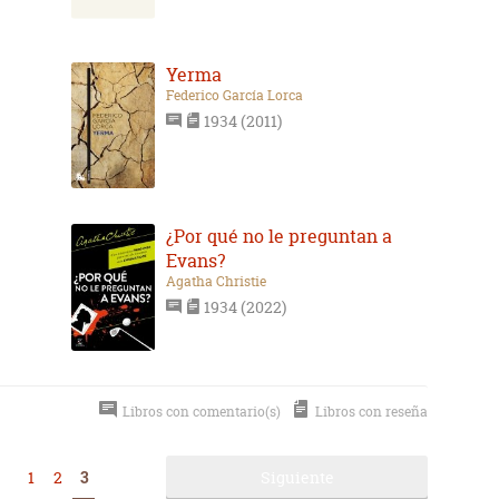
Yerma
Federico García Lorca
1934 (2011)
¿Por qué no le preguntan a
Evans?
Agatha Christie
1934 (2022)
Libros con comentario(s)
Libros con reseña
1
2
3
Siguiente