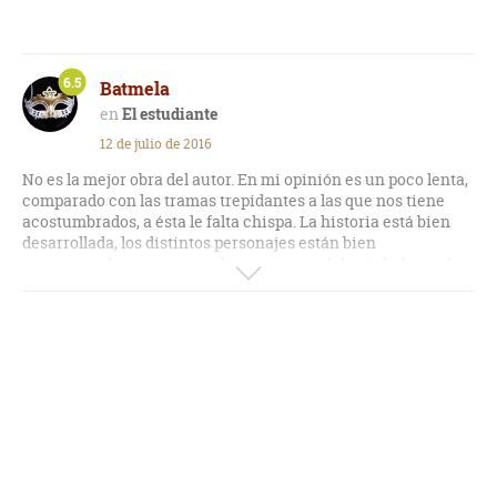
Incluso, los últimos capítulos había relleno innecesario, se
me hizo muy pesada su lectura. Es como si el autor se
hubiese fastidiado y simplemente, terminase la obra, por
terminarla. De hecho, luego de ese final insípido, ponen un
6.5
Batmela
epílogo que es peor y a mí me dejó en frío.
El estudiante
Este es el segundo libro que leo del autor, no conozco el resto
12 de julio de 2016
de su bibliografía, pero me parece que no es de lo mejor.
No es la mejor obra del autor. En mi opinión es un poco lenta,
Es un libro chévere, para pasar el rato, pero nada más...
comparado con las tramas trepidantes a las que nos tiene
acostumbrados, a ésta le falta chispa. La historia está bien
desarrollada, los distintos personajes están bien
representados, pero como digo, creo que debería haber sido
más emocionante.
Aun así, sigue siendo uno de mis autores favoritos.