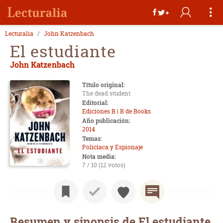
Lecturalia
John Katzenbach
El estudiante
John Katzenbach
Título original:
The dead student
Editorial:
Ediciones B | B de Books
Año publicación:
2014
Temas:
Policíaca y Espionaje
Nota media:
7 / 10 (12 votos)
Resumen y sinopsis de El estudiante