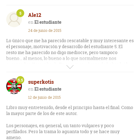
la del asesino ! Entonces es posible que ambos tengan cosas
en común ! La forma que el autor describir cada aspecto de
5
un escenario o de una persona hacer que la imaginación
Ale12
puede ser guiada para que los pensamientos sean como una
El estudiante
película en tu mente ! Para mi de 10 estrellas obtuvo 8 !
24 de junio de 2015
Lo único que me ha parecido rescatable y muy interesante es
el personaje, motivación y desarrollo del estudiante 5. El
resto me ha parecido no digo mediocre, pero tampoco
bueno... al menos, lo bueno a lo que normalmente nos
acostumbra Katzenbach. En resumen... luego de haber leído
los 13 libros de este genio de autor... El Estudiante es el
segundo libro que menos me ha gustado luego de Un Asunto
5.5
superkotis
Pendiente que en realidad sí fue una obra pésima.
El estudiante
12 de junio de 2015
Libro muy entretenido, desde el principio hasta el final. Como
la mayor parte de los de este autor.
Los personajes, en general, un tanto vulgares y poco
perfilados. Pero la trama lo aguanta todo y se hace muy
ameno.