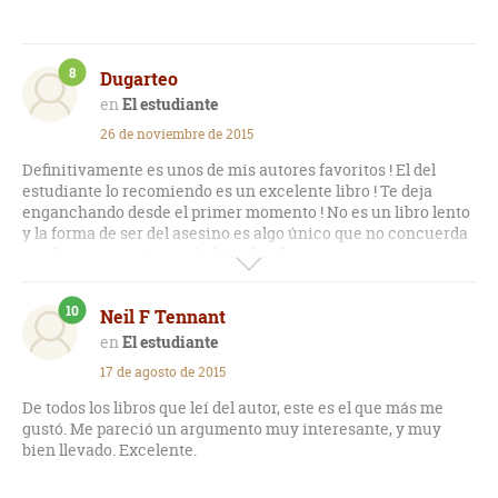
8
Dugarteo
El estudiante
26 de noviembre de 2015
Definitivamente es unos de mis autores favoritos ! El del
estudiante lo recomiendo es un excelente libro ! Te deja
enganchando desde el primer momento ! No es un libro lento
y la forma de ser del asesino es algo único que no concuerda
con las características habituales de un asesinó en serie !
Además es calculador y sus asesinatos son hechos
planificados con años de antelación todo para que parezca un
10
Neil F Tennant
accidente ! Puede que el tema de parecer un accidente sea
un poco trillado pero a diferencia de muchos la planificación
El estudiante
de un accidente es un proceso lento pausado en donde se
17 de agosto de 2015
analiza cada aspecto de la víctima cada rutina cada espacio
de su vida de tal forma que el asesinó llega a conocer mejor a
De todos los libros que leí del autor, este es el que más me
la víctima que la víctima así mismo y al mismo tiempo el
gustó. Me pareció un argumento muy interesante, y muy
asesino estudia se prepara en el arte de matar y todo lo que
bien llevado. Excelente.
lleva a este fin ! El protagonista un estudiante con problemas
de alcohol que busca la venganza , que es el mismo deseo que