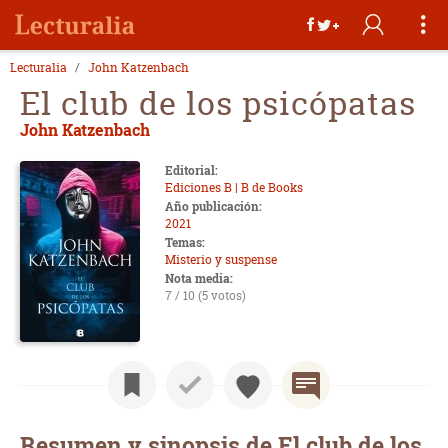
Lecturalia
John Katzenbach
El club de los psicópatas
John Katzenbach
Editorial:
Ediciones B | B de Books
Año publicación:
2021
Temas:
Misterio y suspense
Nota media:
7 / 10 (5 votos)
Resumen y sinopsis de El club de los