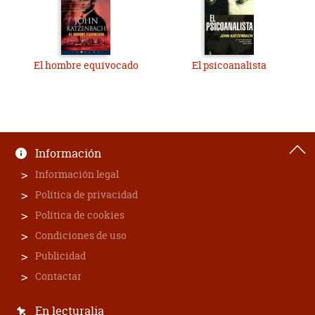
El hombre equivocado
El psicoanalista
Información
Información legal
Política de privacidad
Política de cookies
Condiciones de uso
Publicidad
Contactar
En lecturalia