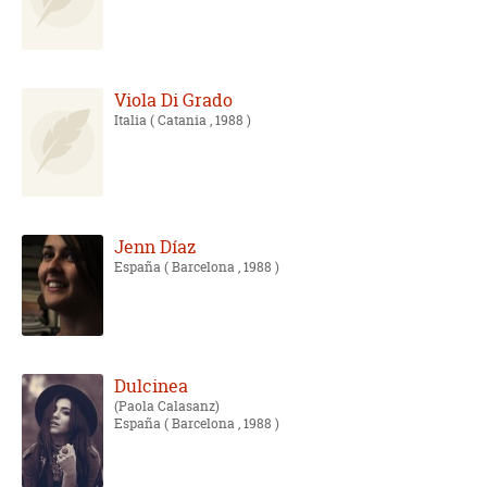
Viola Di Grado
Italia
( Catania , 1988 )
Jenn Díaz
España
( Barcelona , 1988 )
Dulcinea
Paola Calasanz
España
( Barcelona , 1988 )