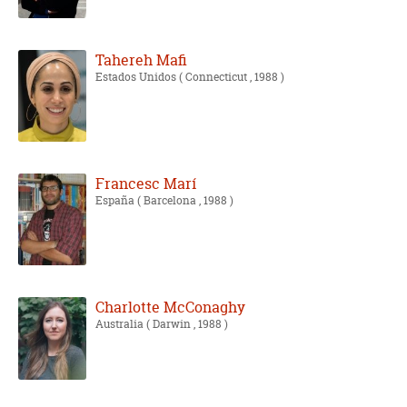
Tahereh Mafi
Estados Unidos
( Connecticut , 1988 )
Francesc Marí
España
( Barcelona , 1988 )
Charlotte McConaghy
Australia
( Darwin , 1988 )