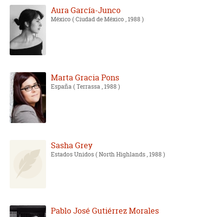
Aura García-Junco
México
( Ciudad de México , 1988 )
Marta Gracia Pons
España
( Terrassa , 1988 )
Sasha Grey
Estados Unidos
( North Highlands , 1988 )
Pablo José Gutiérrez Morales