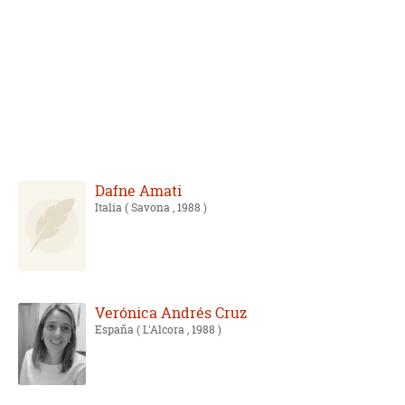
Dafne Amati
Italia
( Savona , 1988 )
Verónica Andrés Cruz
España
( L'Alcora , 1988 )