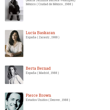
María Jazmina Barrera Velázquez
México
( Ciudad de México , 1988 )
Lucía Baskaran
España
( Zarautz , 1988 )
Berta Bernad
España
( Madrid , 1988 )
Pierce Brown
Estados Unidos
( Denver , 1988 )