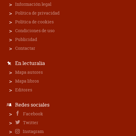
Información legal
Política de privacidad
Política de cookies
Condiciones de uso
Publicidad
Contactar
En lecturalia
Mapa autores
Mapa libros
Editores
Redes sociales
Facebook
Twitter
Instagram