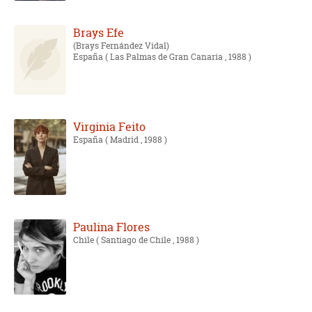
Brays Efe
Brays Fernández Vidal
España
( Las Palmas de Gran Canaria , 1988 )
Virginia Feito
España
( Madrid , 1988 )
Paulina Flores
Chile
( Santiago de Chile , 1988 )