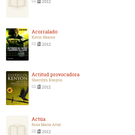
2012
Acorralado
Kevin Hearne
2012
Actitud provocadora
Sherrilyn Kenyon
2012
Actúa
Rosa María Artal
2012