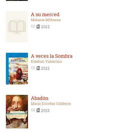
A su merced
Melanie Milburne
2012
A veces la Sombra
Esteban Valentino
2012
Abadón
Mario Escobar Golderos
2012