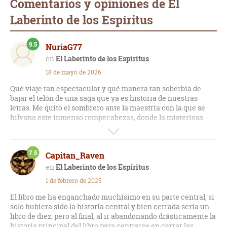
Comentarios y opiniones de El
Laberinto de los Espíritus
9.5
NuriaG77
El Laberinto de los Espíritus
18 de mayo de 2026
Qué viaje tan espectacular y qué manera tan soberbia de
bajar el telón de una saga que ya es historia de nuestras
letras. Me quito el sombrero ante la maestría con la que se
hilvana este inmenso rompecabezas, donde la misteriosa
volatilización del ministro Mauricio Valls sirve de mecha
para prender un polvorín de secretos de posguerra. La
irrupción de Alicia Gris me parece un sopló de aire fresco
7.5
Capitan_Raven
descomunal; esa investigadora rota por los bombardeos,
envuelta en gabardinas y armada con un cinismo feroz, se
El Laberinto de los Espíritus
come la pantalla en cada escena mientras desentierra las
1 de febrero de 2025
cloacas del franquismo y colisiona inevitablemente con los
anhelos de venganza de un Daniel Sempere obsesionado con
El libro me ha enganchado muchísimo en su parte central, si
el asesinato de su madre.
solo hubiera sido la historia central y bien cerrada sería un
libro de diez; pero al final, al ir abandonando drásticamente la
Siento que la verdadera magia de este imponente volumen
historia principal del libro para centrarse en cerrar las