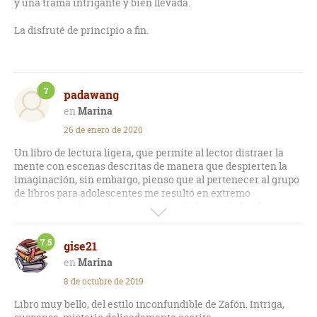
y una trama intrigante y bien llevada.
La disfruté de principio a fin.
7
padawang
Marina
26 de enero de 2020
Un libro de lectura ligera, que permite al lector distraer la
mente con escenas descritas de manera que despierten la
imaginación, sin embargo, pienso que al pertenecer al grupo
de libros para adolescentes me resultó en extremo
fantasioso, sobre todo porque cometí el error de leerlo
cuando ya he leído la sombra del viento y sus otros 4 libros de
la saga.
7.5
gise21
Marina
8 de octubre de 2019
Libro muy bello, del estilo inconfundible de Zafón. Intriga,