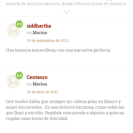
mezcla de muchos géneros, desde el horror hasta el romance
y pasando por la ciencia ficción, siempre ambientado en una
atmósfera gótica que a mí, en lo personal, me encanta
totalmente.
8.5
siddhartha
Un libro ultra recomendable y una buena opción para
Marina
adentrarse en la obra de este gran autor.
20 de septiembre de 2022
Una historia maravillosa, con una narrativa perfecta.
8.5
Centauro
Marina
20 de abril de 2021
Qué tendrá Zafón que siempre mi cabeza pone en blanco y
negro sus novelas... Es una historia hermosa, como todas las
que llegó a escribir. Regálale esta novela a alguien a quieras
regalar unas horas de felicidad.