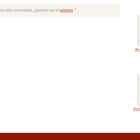
o ha sido comentado ¿Quieres ser el
primero
?
Pu
Eró