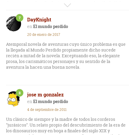
Con respecto al estilo: decimonónico, muy al estilo de H. G.
Wells, por cierto. Algunas escenas son muy visuales y siguen
cobrando vida varios días después de acabar la lectura.
7
DayKnight
Un placer de libro y una invitación al mundo de los sueños.
El mundo perdido
20 de enero de 2017
Atemporal novela de aventuras cuyo único problema es que
la llegada al Mundo Perdido propiamente dicho sucede
recién a mitad de la novela. Exceptuando eso, la elegante
prosa, los carismáticos personajes y su sentido de la
aventura la hacen una buena novela.
8
jose m gonzalez
El mundo perdido
4 de septiembre de 2011
Un clásico de siempre y la madre de todos los corderos
"jurásicos". Un relato propio del descubrimiento de la era de
los dinosaurios muy en boga a finales del siglo XIX y