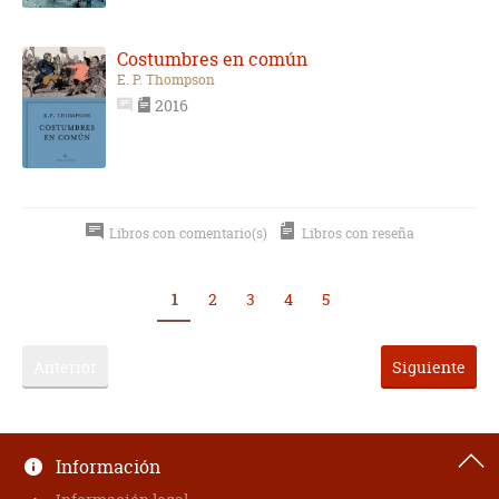
Costumbres en común
E. P. Thompson
2016
Libros con comentario(s)
Libros con reseña
1
2
3
4
5
Anterior
Siguiente
Información