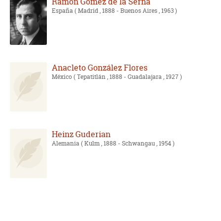
Ramón Gómez de la Serna
España
( Madrid , 1888 - Buenos Aires , 1963 )
Anacleto González Flores
México
( Tepatitlán , 1888 - Guadalajara , 1927 )
Heinz Guderian
Alemania
( Kulm , 1888 - Schwangau , 1954 )