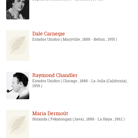
Dale Carnegie
Estados Unidos
( Maryville , 1888 - Belton , 1955 )
Raymond Chandler
Estados Unidos
( Chicago , 1888 - La Jolla (California) ,
1959 )
Maria Dermoût
Holanda
( Pekalongan (Java) , 1888 - La Haya , 1962 )