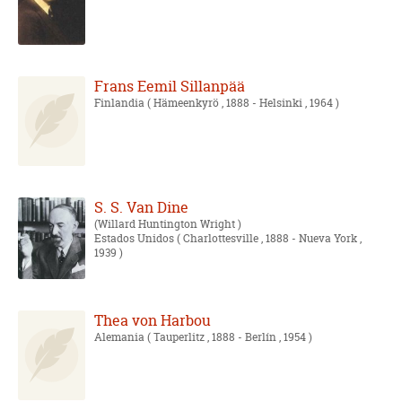
Frans Eemil Sillanpää
Finlandia
( Hämeenkyrö , 1888 - Helsinki , 1964 )
S. S. Van Dine
Willard Huntington Wright
Estados Unidos
( Charlottesville , 1888 - Nueva York ,
1939 )
Thea von Harbou
Alemania
( Tauperlitz , 1888 - Berlín , 1954 )