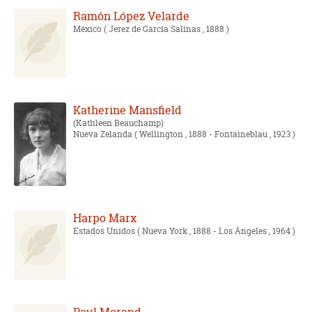
Ramón López Velarde
México
( Jerez de García Salinas , 1888 )
Katherine Mansfield
Kathleen Beauchamp
Nueva Zelanda
( Wellington , 1888 - Fontaineblau , 1923 )
Harpo Marx
Estados Unidos
( Nueva York , 1888 - Los Ángeles , 1964 )